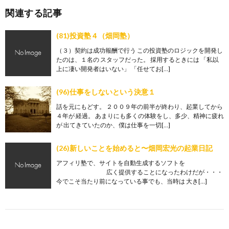
関連する記事
(81)投資塾４（畑岡塾）
（３）契約は成功報酬で行う この投資塾のロジックを開発し
たのは、１名の スタッフだった。 採用するときには 「私以
上に凄い開発者はいない」 「任せてお[…]
(96)仕事をしないという決意１
話を元にもどす。 ２００９年の前半が終わり、起業してから
４年が 経過。 あまりにも多くの体験をし、多少、精神に疲れ
が 出てきていたのか、僕は仕事を一切[…]
(26)新しいことを始めると〜畑岡宏光の起業日記
アフィリ塾で、サイトを自動生成するソフトを
広く提供することになったわけだが・・・
今でこそ当たり前になっている事でも、当時は 大き[…]