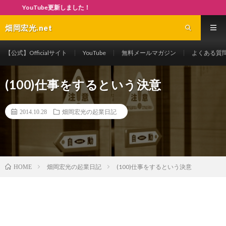
ouTube更新しました！
畑岡宏光.net
【公式】Officialサイト
YouTube
無料メールマガジン
よくある質
(100)仕事をするという決意
2014.10.28
畑岡宏光の起業日記
畑岡宏光の起業日記
(100)仕事をするという決意
HOME