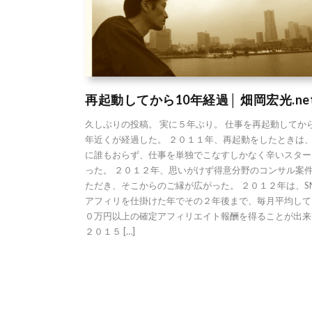
再起動してから10年経過│ 畑岡宏光.ne
久しぶりの投稿。 実に５年ぶり。 仕事を再起動してか
年近くが経過した。 ２０１１年、再起動をしたときは
に誰もおらず、仕事を単独でこなすしかなく辛いスター
った。 ２０１２年、思いがけず得意分野のコンサル案
ただき、そこからのご縁が広がった。 ２０１２年は、S
アフィリを仕掛けた年でその２年後まで、毎月平均して
０万円以上の確定アフィリエイト報酬を得ることが出来
２０１５ […]