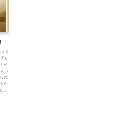
t
ら１０
、周り
トだ
件をい
NSの
６０
た。