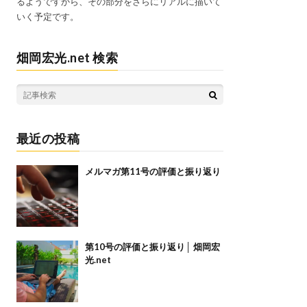
るようですから、その部分をさらにリアルに描いて
いく予定です。
畑岡宏光.net 検索
最近の投稿
メルマガ第11号の評価と振り返り
第10号の評価と振り返り│ 畑岡宏
光.net