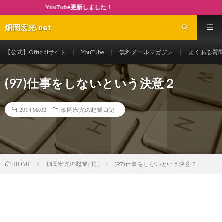
YouTube更新しました！
畑岡宏光.net
【公式】Officialサイト
YouTube
無料メールマガジン
よくある質
(97)仕事をしないという決意２
2014.09.02
畑岡宏光の起業日記
畑岡宏光の起業日記
(97)仕事をしないという決意２
HOME